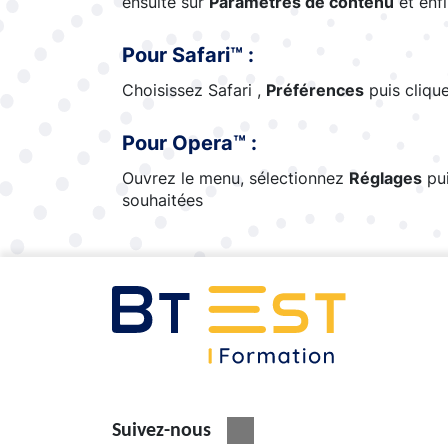
ensuite sur
Paramètres de contenu
et enfi
Pour Safari™ :
Choisissez Safari ,
Préférences
puis cliqu
Pour Opera™ :
Ouvrez le menu, sélectionnez
Réglages
pui
souhaitées
Suivez-nous