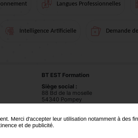
isionnement
Langues Professionnelles
Intelligence Artificielle
Demande de 
BT EST Formation
Siège social :
88 Bd de la moselle
54340 Pompey
Tél.
03 83 49 48 11
nt. Merci d'accepter leur utilisation notamment à des fin
inence et de publicité.
ente
-
Données personnelles
-
Réglement intérieur