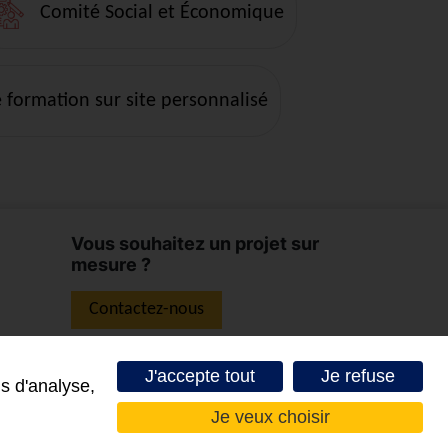
Comité Social et Économique
formation sur site personnalisé
Vous souhaitez un projet sur
mesure ?
Contactez-nous
J'accepte tout
Je refuse
s d'analyse,
Je veux choisir