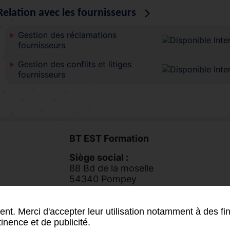
Relation avec les fournisseurs
Gestion des réclamations
fournisseurs
Gestion des conflits et litiges
fournisseurs
BT EST Formation
Siège social :
88 Bd de la moselle
54340 Pompey
Tél.
03 83 49 48 11
nt. Merci d'accepter leur utilisation notamment à des fin
inence et de publicité.