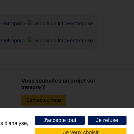
Vous souhaitez un projet sur
mesure ?
Contactez-nous
J'accepte tout
Je refuse
s d'analyse,
Je veux choisir