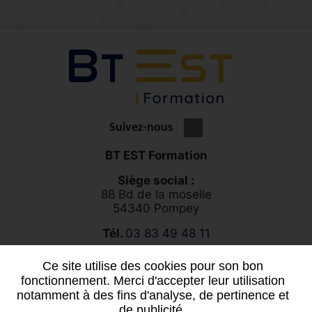
Suivez-nous
BT EST Formation
Siège social :
88 Bd de la moselle
54340 Pompey
Tél.
03 83 49 48 11
Ce site utilise des cookies pour son bon
Vous souhaitez un projet sur mesure ?
fonctionnement. Merci d'accepter leur utilisation
notamment à des fins d'analyse, de pertinence et
Contactez-nous
de publicité.