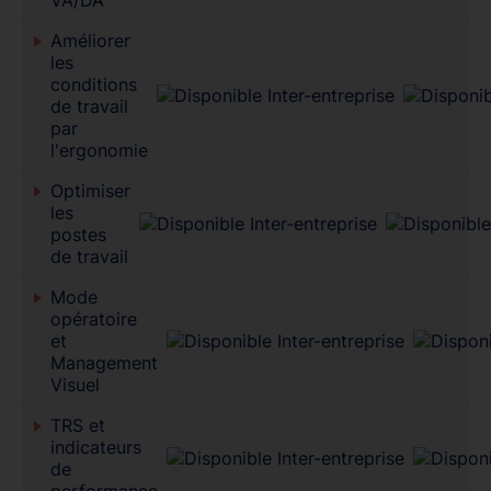
VA/DA
Améliorer
les
conditions
de travail
par
l'ergonomie
Optimiser
les
postes
de travail
Mode
opératoire
et
Management
Visuel
TRS et
indicateurs
de