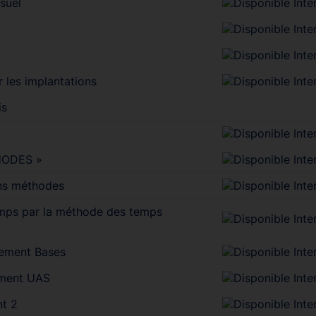
suel
r les implantations
is
HODES »
ens méthodes
mps par la méthode des temps
ement Bases
ment UAS
t 2