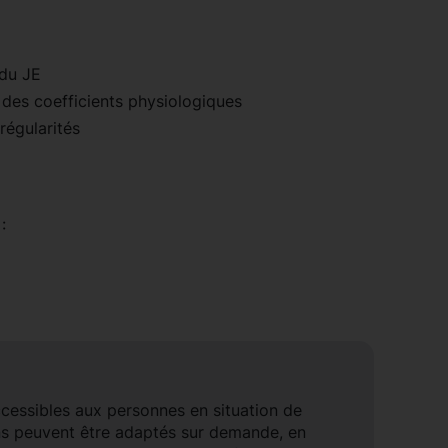
 du JE
n des coefficients physiologiques
rrégularités
é
 :
ccessibles aux personnes en situation de
ns peuvent être adaptés sur demande, en