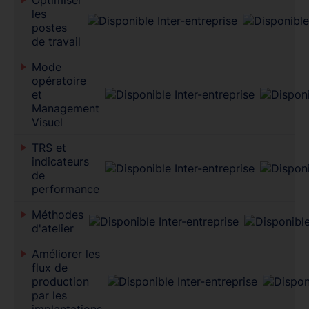
les
postes
de travail
Mode
opératoire
et
Management
Visuel
TRS et
indicateurs
de
performance
Méthodes
d'atelier
Améliorer les
flux de
production
par les
implantations