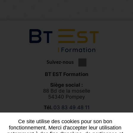
Suivez-nous
BT EST Formation
Siège social :
88 Bd de la moselle
54340 Pompey
Tél.
03 83 49 48 11
Ce site utilise des cookies pour son bon
Vous souhaitez un projet sur mesure ?
fonctionnement. Merci d'accepter leur utilisation