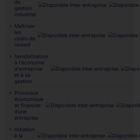
de
gestion
industriel
Maîtriser
les
coûts de
revient
Sensibilisation
à l'économie
d'entreprise
et à sa
gestion
Processus
économique
et financier
d’une
entreprise
Initiation
à la