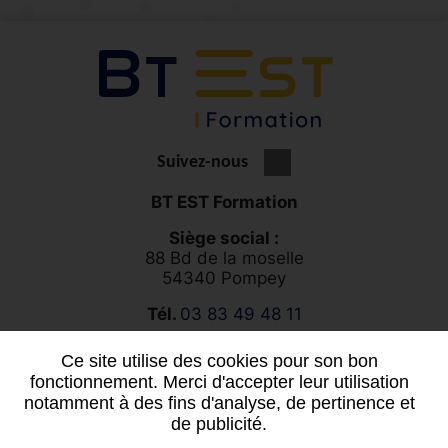
Suivez-nous
BT EST Formation
Siège social :
88 Bd de la moselle
54340 Pompey
Tél.
03 83 49 48 11
Ce site utilise des cookies pour son bon
Vous souhaitez un projet sur mesure ?
fonctionnement. Merci d'accepter leur utilisation
notamment à des fins d'analyse, de pertinence et
Contactez-nous
de publicité.