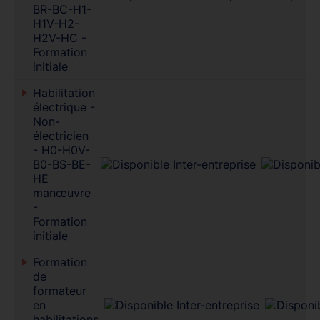
BR-BC-H1-
H1V-H2-
H2V-HC -
Formation
initiale
Habilitation
électrique -
Non-
électricien
- H0-H0V-
B0-BS-BE-
HE
manœuvre
-
Formation
initiale
Formation
de
formateur
en
habilitations