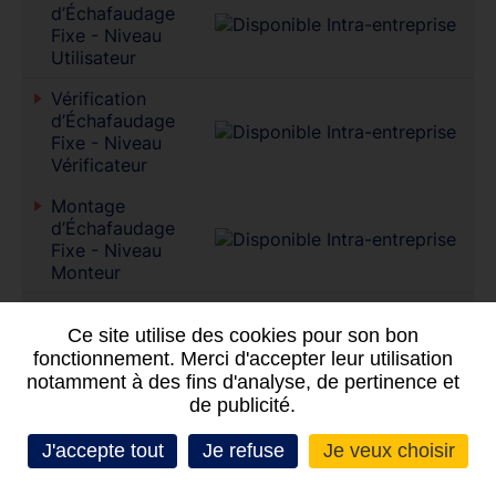
d’Échafaudage
Fixe - Niveau
Utilisateur
Vérification
d’Échafaudage
Fixe - Niveau
Vérificateur
Montage
d’Échafaudage
Fixe - Niveau
Monteur
Travaux en
hauteur, port
Ce site utilise des cookies pour son bon
du harnais et
fonctionnement. Merci d'accepter leur utilisation
utilisation des
notamment à des fins d'analyse, de pertinence et
échafaudages
de publicité.
fixes et
roulants
J'accepte tout
Je refuse
Je veux choisir