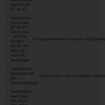
électriques
BT et HT
Habilitation
électrique
BT et HT -
Électricien
- B1-B1V-
B2-B2V-
BR-BC-H1-
H1V-H2-
H2V-HC -
Recyclage
Habilitation
électrique BP-
BR -
Photovoltaïque
Habilitation
électrique -
B1L-B1VL-