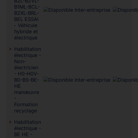
B2L-B2VL-
B1ML-BCL-
B2XL-BRL-
BEL ESSAI
- Véhicule
hybride et
électrique
Habilitation
électrique -
Non-
électricien
- H0-H0V-
B0-BS-BE-
HE
manœuvre
-
Formation
recyclage
Habilitation
électrique -
BE HE -