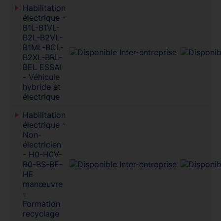
Habilitation
électrique -
B1L-B1VL-
B2L-B2VL-
B1ML-BCL-
B2XL-BRL-
BEL ESSAI
- Véhicule
hybride et
électrique
Habilitation
électrique -
Non-
électricien
- H0-H0V-
B0-BS-BE-
HE
manœuvre
-
Formation
recyclage