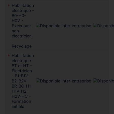
Habilitation
électrique -
B0-H0-
H0V -
Exécutant
non-
électricien
-
Recyclage
Habilitation
électrique
BT et HT -
Électricien
- B1-B1V-
B2-B2V-
BR-BC-H1-
H1V-H2-
H2V-HC -
Formation
initiale