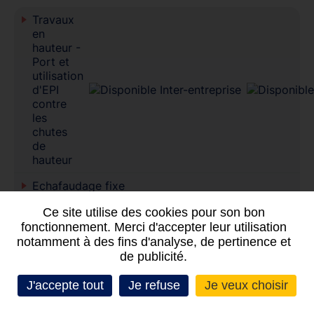
Travaux
en
hauteur -
Port et
utilisation
d'EPI
contre
les
chutes
de
hauteur
Echafaudage fixe
(montage,
Ce site utilise des cookies pour son bon
vérification et
fonctionnement. Merci d'accepter leur utilisation
utilisation)
notamment à des fins d'analyse, de pertinence et
Echafaudage
de publicité.
roulant (montage,
vérification et
J'accepte tout
Je refuse
Je veux choisir
utilisation)