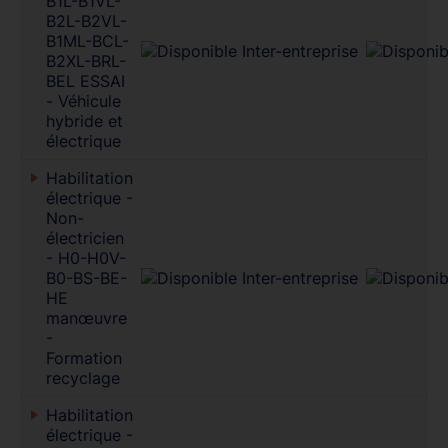
B1L-B1VL-
B2L-B2VL-
B1ML-BCL-
B2XL-BRL-
BEL ESSAI
- Véhicule
hybride et
électrique
Habilitation
électrique -
Non-
électricien
- H0-H0V-
B0-BS-BE-
HE
manœuvre
-
Formation
recyclage
Habilitation
électrique -