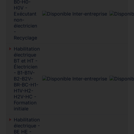
B0-H0-
H0V -
Exécutant
non-
électricien
-
Recyclage
Habilitation
électrique
BT et HT -
Électricien
- B1-B1V-
B2-B2V-
BR-BC-H1-
H1V-H2-
H2V-HC -
Formation
initiale
Habilitation
électrique -
BE HE -