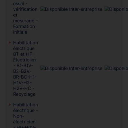
essai -
vérification
et
mesurage -
Formation
initiale
Habilitation
électrique
BT et HT -
Électricien
- B1-B1V-
B2-B2V-
BR-BC-H1-
H1V-H2-
H2V-HC -
Recyclage
Habilitation
électrique -
Non-
électricien
- H0-H0V-