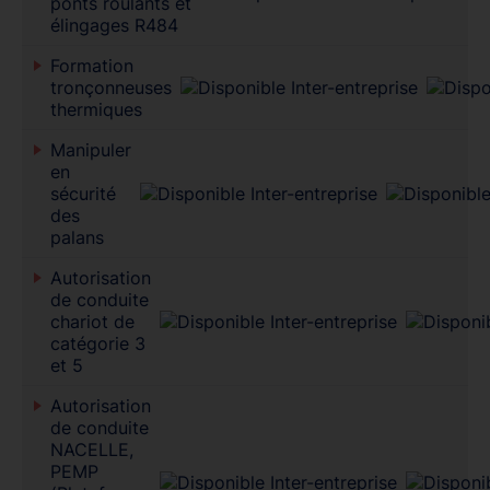
ponts roulants et
élingages R484
Formation
tronçonneuses
thermiques
Manipuler
en
sécurité
des
palans
Autorisation
de conduite
chariot de
catégorie 3
et 5
Autorisation
de conduite
NACELLE,
PEMP