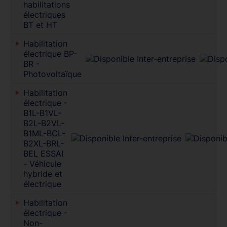
habilitations
électriques
BT et HT
Habilitation
électrique BP-
BR -
Photovoltaïque
Habilitation
électrique -
B1L-B1VL-
B2L-B2VL-
B1ML-BCL-
B2XL-BRL-
BEL ESSAI
- Véhicule
hybride et
électrique
Habilitation
électrique -
Non-