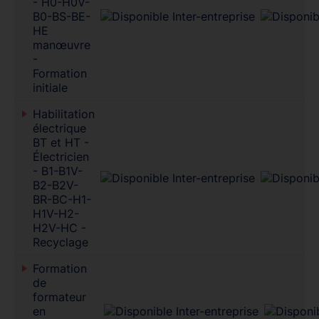
- H0-H0V-
B0-BS-BE-
HE
manœuvre
-
Formation
initiale
Habilitation
électrique
BT et HT -
Électricien
- B1-B1V-
B2-B2V-
BR-BC-H1-
H1V-H2-
H2V-HC -
Recyclage
Formation
de
formateur
en