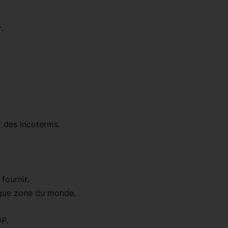
.
x des Incoterms.
fournir.
aque zone du monde.
P.