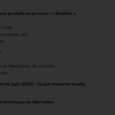
ns produits ou process : « Modifier »
a Yoké.
u process, cpk.
ns.
»
de fabrication, de contrôle.
ess.
ion de type QRQC : (Quick response Quality
et processus de fabrication