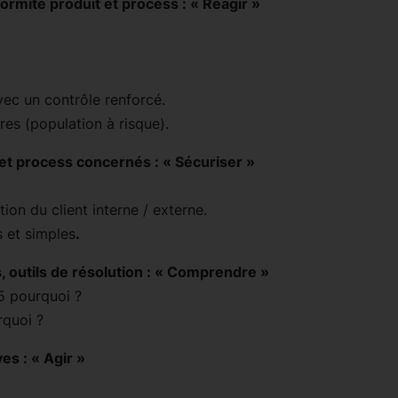
rmité produit et process : « Réagir »
vec un contrôle renforcé.
res (population à risque).
et process concernés : « Sécuriser »
tion du client interne / externe.
 et simples
.
, outils de résolution : « Comprendre »
5 pourquoi ?
rquoi ?
es : « Agir »