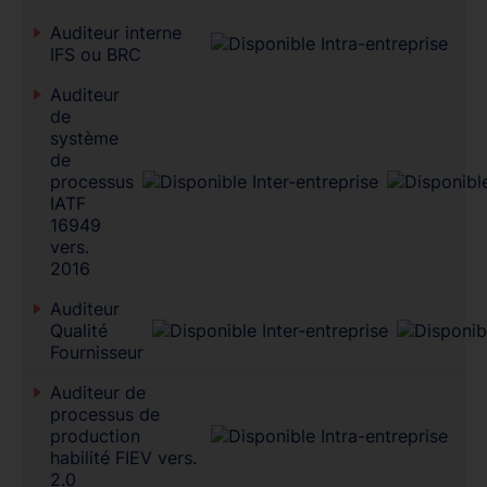
Auditeur interne
IFS ou BRC
Auditeur
de
système
de
processus
IATF
16949
vers.
2016
Auditeur
Qualité
Fournisseur
Auditeur de
processus de
production
habilité FIEV vers.
2.0