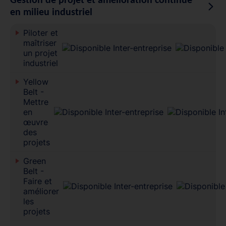
Gestion de projet et amélioration continue
en milieu industriel
Piloter et
maîtriser
un projet
industriel
Yellow
Belt -
Mettre
en
œuvre
des
projets
Green
Belt -
Faire et
améliorer
les
projets