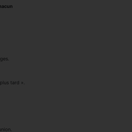
chacun
.
rges.
plus tard ».
union.