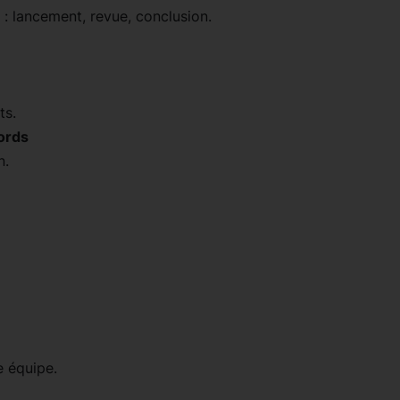
 : lancement, revue, conclusion.
ts.
ords
n.
e équipe.