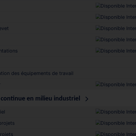
evet
ntations
isation des équipements de travail
r
continue en milieu industriel
iel
projets
rojets