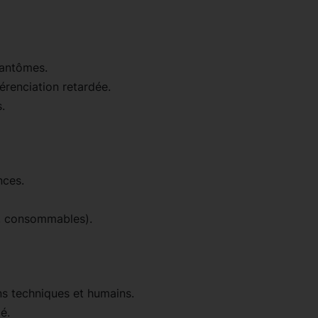
fantômes.
érenciation retardée.
.
nces.
e, consommables).
s techniques et humains.
é.