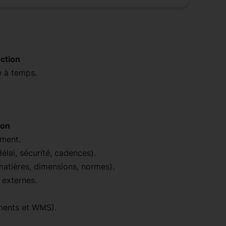
uction
e à temps.
ion
ement.
lai, sécurité, cadences).
matières, dimensions, normes).
 externes.
ments et WMS).