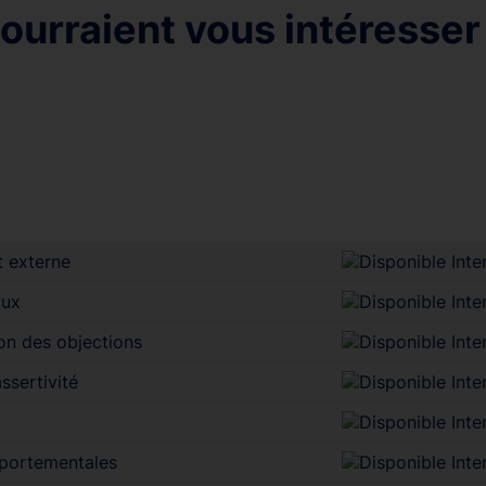
ourraient vous intéresser
t externe
aux
on des objections
ssertivité
mportementales