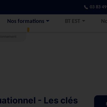
03 83 49
Nos formations
BT EST
No
tionnement
tionnel - Les clés