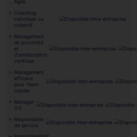
Agile
Coaching
individuel ou
collectif
Management
de proximité
et
d'amélioration
continue
Management
efficace
pour Team
Leader
Manager
3.0
Responsable
de service
MANAGEMENT