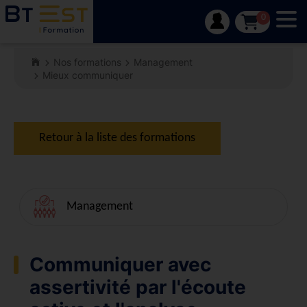
Tog
0
Nos formations
Management
Mieux communiquer
Retour à la liste des formations
Management
Communiquer avec
assertivité par l'écoute