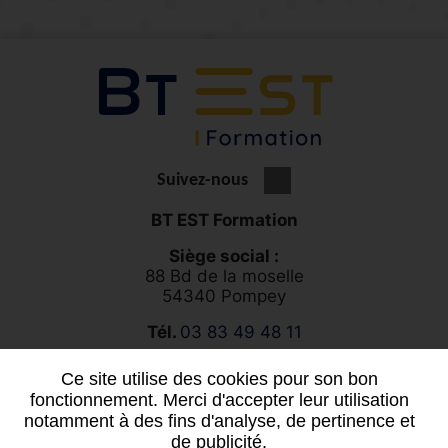
Suivez-nous
BT EST Formation
Siège social :
88 Bd de la moselle
54340 Pompey
Tél.
03 83 49 48 11
Ce site utilise des cookies pour son bon
Vous souhaitez un projet sur mesure ?
fonctionnement. Merci d'accepter leur utilisation
notamment à des fins d'analyse, de pertinence et
Contactez-nous
de publicité.