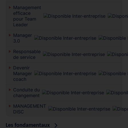
Management
efficace
pour Team
Leader
Manager
3.0
Responsable
de service
Devenir
Manager
coach
Conduite du
changement
MANAGEMENT
DISC
Les fondamentaux