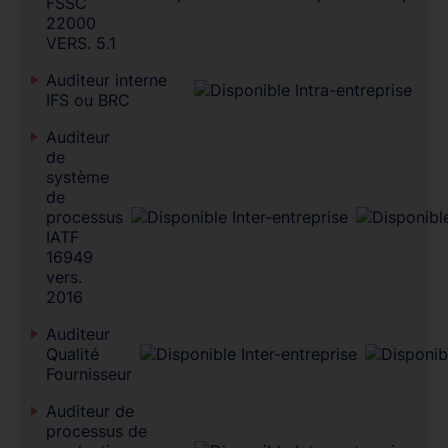
FSSC
22000
VERS. 5.1
Auditeur interne
IFS ou BRC
Auditeur
de
système
de
processus
IATF
16949
vers.
2016
Auditeur
Qualité
Fournisseur
Auditeur de
processus de