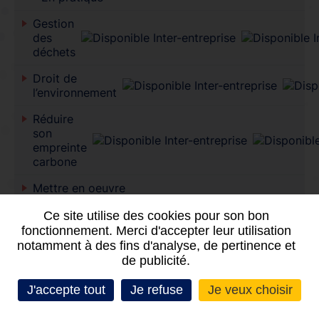
Gestion
des
déchets
Droit de
l’environnement
Réduire
son
empreinte
carbone
Mettre en oeuvre
une stratégie
Ce site utilise des cookies pour son bon
environnementale
efficace
fonctionnement. Merci d'accepter leur utilisation
notamment à des fins d'analyse, de pertinence et
de publicité.
J'accepte tout
Je refuse
Je veux choisir