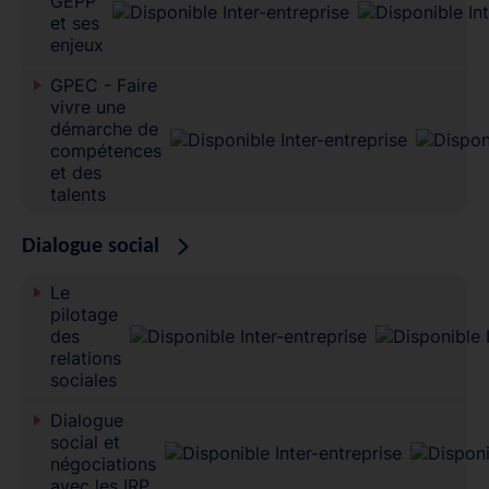
GEPP
et ses
enjeux
GPEC - Faire
vivre une
démarche de
compétences
et des
talents
Dialogue social
Le
pilotage
des
relations
sociales
Dialogue
social et
négociations
avec les IRP