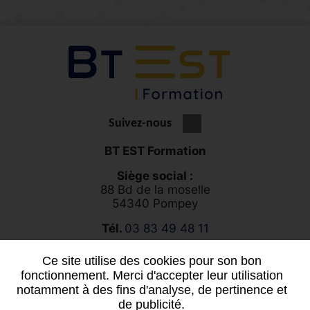
Suivez-nous
BT EST Formation
Siège social :
88 Bd de la moselle
54340 Pompey
Tél.
03 83 49 48 11
Ce site utilise des cookies pour son bon
Vous souhaitez un projet sur mesure ?
fonctionnement. Merci d'accepter leur utilisation
notamment à des fins d'analyse, de pertinence et
Contactez-nous
de publicité.